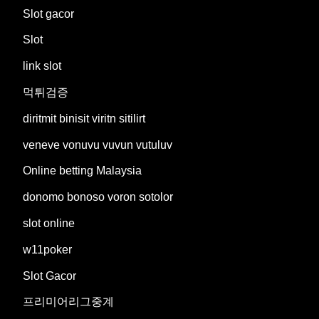
Slot gacor
Slot
link slot
먹튀검증
diritmit binisit viritn sitilirt
veneve vonuvu vuvun vutuluv
Online betting Malaysia
donomo bonoso voron sotolor
slot online
w11poker
Slot Gacor
프리미어리그중계