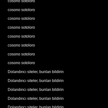
cosono sotoloro
cosono sotoloro
cosono sotoloro
cosono sotoloro
cosono sotoloro
cosono sotoloro
cosono sotoloro
cosono sotoloro
Dolandırıcı siteler, bunları bildirin
Dolandırıcı siteler, bunları bildirin
Dolandırıcı siteler, bunları bildirin
Dolandırıcı siteler, bunları bildirin
Dolandırıcı siteler, bunları bildirin