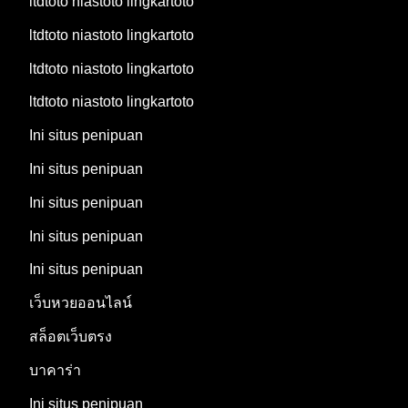
ltdtoto niastoto lingkartoto
ltdtoto niastoto lingkartoto
ltdtoto niastoto lingkartoto
ltdtoto niastoto lingkartoto
Ini situs penipuan
Ini situs penipuan
Ini situs penipuan
Ini situs penipuan
Ini situs penipuan
เว็บหวยออนไลน์
สล็อตเว็บตรง
บาคาร่า
Ini situs penipuan