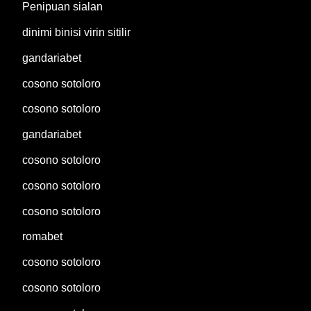
Penipuan sialan
dinimi binisi virin sitilir
gandariabet
cosono sotoloro
cosono sotoloro
gandariabet
cosono sotoloro
cosono sotoloro
cosono sotoloro
romabet
cosono sotoloro
cosono sotoloro