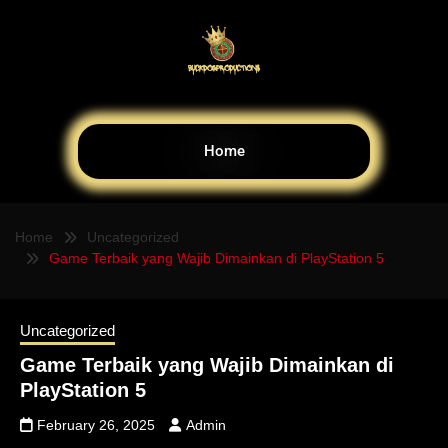
Home
Home
Uncategorized
Game Terbaik yang Wajib Dimainkan di PlayStation 5
Uncategorized
Game Terbaik yang Wajib Dimainkan di
PlayStation 5
February 26, 2025
Admin